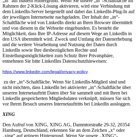
„in“ auf blauem Hintergrund. Wenn Sie unsere „in“-Schaltfläche im
Rahmen der 2-Klick-Lösung aktivieren, wird eine Verbindung mit
dem LinkedIn-Server hergestellt und dabei das LinkedIn-Plug-In auf
der jeweiligen Internetseite nachgeladen. Der Inhalt der „in“-
Schaltfläche wird von LinkedIn direkt an Ihren Browser übermittelt
und von diesem in die Webseite eingebunden. Es besteht die
Möglichkeit, dass Ihre IP-Adresse auf diesem Wege an LinkedIn in
den USA übermittelt wird. Zweck und Umfang der Datenerhebung
und die weitere Verarbeitung und Nutzung der Daten durch
LinkedIn sowie Ihre diesbezüglichen Rechte und
Einstellungsmöglichkeiten zum Schutz Ihrer Privatsphäre,
entnehmen Sie bitte LinkedIns Datenschutzhinweisen:
https://www.linkedin.com/legal/privacy-policy
zu der „in“-Schaltfläche. Wenn Sie LinkedIn-Mitglied sind und
nicht möchten, dass LinkedIn bei aktivierter „in“-Schaltfläche über
unseren Internetauftritt Daten über Sie sammelt und mit Ihren bei
LinkedIn gespeicherten Mitgliedsdaten verknüpft, müssen Sie sich
vor Ihrem Besuch unseres Internetauftritts bei LinkedIn ausloggen.
XING
Den Aufruf von XING, XING AG, Dammtorstraße 29-32, 20354
Hamburg, Deutschland, erkennen Sie an dem Zeichen „x“ oder
„xing“ auf grünem Hintergrund. Wenn Sie unsere „XING“-