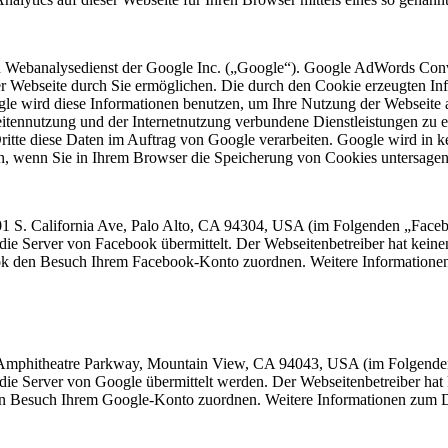
 Webanalysedienst der Google Inc. („Google“). Google AdWords Conve
r Webseite durch Sie ermöglichen. Die durch den Cookie erzeugten In
le wird diese Informationen benutzen, um Ihre Nutzung der Webseite a
tennutzung und der Internetnutzung verbundene Dienstleistungen zu e
t Dritte diese Daten im Auftrag von Google verarbeiten. Google wird in
n, wenn Sie in Ihrem Browser die Speicherung von Cookies untersagen
1 S. California Ave, Palo Alto, CA 94304, USA (im Folgenden „Facebo
 die Server von Facebook übermittelt. Der Webseitenbetreiber hat kei
ook den Besuch Ihrem Facebook-Konto zuordnen. Weitere Informatione
 Amphitheatre Parkway, Mountain View, CA 94043, USA (im Folgenden 
 die Server von Google übermittelt werden. Der Webseitenbetreiber ha
den Besuch Ihrem Google-Konto zuordnen. Weitere Informationen zum D