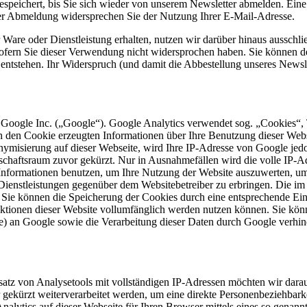
speichert, bis Sie sich wieder von unserem Newsletter abmelden. Eine
der Abmeldung widersprechen Sie der Nutzung Ihrer E-Mail-Adresse.
are oder Dienstleistung erhalten, nutzen wir darüber hinaus ausschli
 sofern Sie dieser Verwendung nicht widersprochen haben. Sie können 
n entstehen. Ihr Widerspruch (und damit die Abbestellung unseres News
 Google Inc. („Google“). Google Analytics verwendet sog. „Cookies“, 
h den Cookie erzeugten Informationen über Ihre Benutzung dieser Web
onymisierung auf dieser Webseite, wird Ihre IP-Adresse von Google jed
chaftsraum zuvor gekürzt. Nur in Ausnahmefällen wird die volle IP-A
e Informationen benutzen, um Ihre Nutzung der Website auszuwerten, u
Dienstleistungen gegenüber dem Websitebetreiber zu erbringen. Die i
ie können die Speicherung der Cookies durch eine entsprechende Eins
Funktionen dieser Website vollumfänglich werden nutzen können. Sie kö
se) an Google sowie die Verarbeitung dieser Daten durch Google verhi
nsatz von Analysetools mit vollständigen IP-Adressen möchten wir dara
ekürzt weiterverarbeitet werden, um eine direkte Personenbeziehbarkei
Analytics auf dieser Webseite für Ihren Browser mittels eines so gena