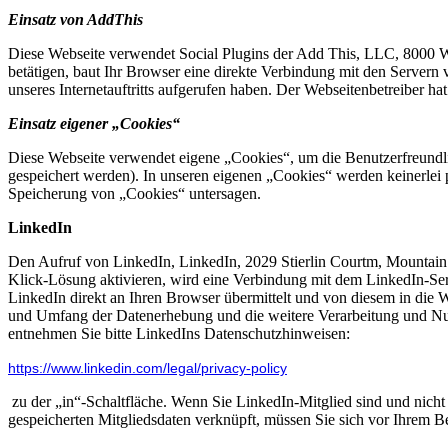
Einsatz von AddThis
Diese Webseite verwendet Social Plugins der Add This, LLC, 8000 
betätigen, baut Ihr Browser eine direkte Verbindung mit den Servern
unseres Internetauftritts aufgerufen haben. Der Webseitenbetreiber 
Einsatz eigener „Cookies“
Diese Webseite verwendet eigene „Cookies“, um die Benutzerfreundli
gespeichert werden). In unseren eigenen „Cookies“ werden keinerle
Speicherung von „Cookies“ untersagen.
LinkedIn
Den Aufruf von LinkedIn, LinkedIn, 2029 Stierlin Courtm, Mountai
Klick-Lösung aktivieren, wird eine Verbindung mit dem LinkedIn-Serve
LinkedIn direkt an Ihren Browser übermittelt und von diesem in die 
und Umfang der Datenerhebung und die weitere Verarbeitung und Nut
entnehmen Sie bitte LinkedIns Datenschutzhinweisen:
https://www.linkedin.com/legal/privacy-policy
zu der „in“-Schaltfläche. Wenn Sie LinkedIn-Mitglied sind und nicht 
gespeicherten Mitgliedsdaten verknüpft, müssen Sie sich vor Ihrem Be