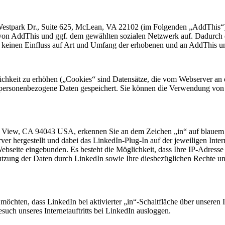
Westpark Dr., Suite 625, McLean, VA 22102 (im Folgenden „AddThis“)
 von AddThis und ggf. dem gewählten sozialen Netzwerk auf. Dadurch e
hat keinen Einfluss auf Art und Umfang der erhobenen und an AddThis un
chkeit zu erhöhen („Cookies“ sind Datensätze, die vom Webserver an 
i personenbezogene Daten gespeichert. Sie können die Verwendung von 
n View, CA 94043 USA, erkennen Sie an dem Zeichen „in“ auf blauem 
r hergestellt und dabei das LinkedIn-Plug-In auf der jeweiligen Intern
Webseite eingebunden. Es besteht die Möglichkeit, dass Ihre IP-Adres
zung der Daten durch LinkedIn sowie Ihre diesbezüglichen Rechte und
möchten, dass LinkedIn bei aktivierter „in“-Schaltfläche über unseren I
such unseres Internetauftritts bei LinkedIn ausloggen.