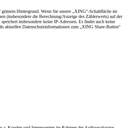
 grünem Hintergrund. Wenn Sie unsere „XING“-Schaltfläche im
en (insbesondere die Berechnung/Anzeige des Zählerwerts) auf der
speichert insbesondere keine IP-Adressen. Es findet auch keine
ls aktuellen Datenschutzinformationen zum „XING Share-Button“
st, u.a. Kunden und Interessenten im Rahmen der Auftragsakquise.